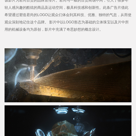
该影片为君尚百货的品牌宣传片。君尚与一般的百货商场不同，引入了很多年
轻人感兴趣的酷炫的商品及运动空间，极具科技感和创新性。此条广告片借此
希望通过塑造君尚的LOGO让观众们体会到其科技、优雅、独特的气息，从而使
观众深刻地记住这个品牌。 影片中以LOGO形态为基础的立体珠宝以及片中所
用的机械设备均为原创，影片中充满了奇思妙想的概念设计。